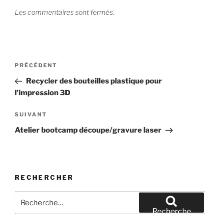
Les commentaires sont fermés.
Navigation
Article
PRÉCÉDENT
de
précédent
Recycler des bouteilles plastique pour
l’article
l’impression 3D
Article
SUIVANT
suivant
Atelier bootcamp découpe/gravure laser
RECHERCHER
Recherche
pour
Recherche