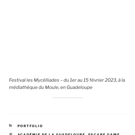
Festival les Mycélliades – du 1er au 15 février 2023, à la
médiathèque du Moule, en Guadeloupe
CATÉGORIES
PORTFOLIO
ÉTIQUETTES
ACADÉMIE DE LA GUADELOUPE
,
ESCAPE GAME