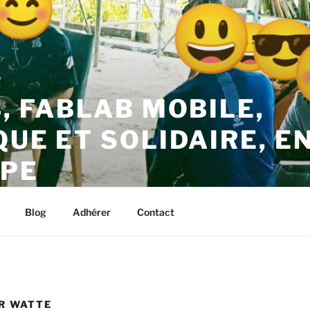
B, FABLAB MOBILE,
QUE ET SOLIDAIRE, E
PE
– Kréyol Thinktank – Guadeloupe
Blog
Adhérer
Contact
ER WATTE