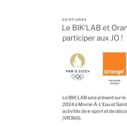
« Parcours
maker
:
PUBLIÉ
12/07/2024
une
LE
Le BIK’LAB et Oran
escale
participer aux JO !
à
la
Désirade
le
2
août »
Le BIK’LAB sera présent sur le
2024 à Morne-À-L’Eau et Sain
activités de e-sport et de décou
(VR360).