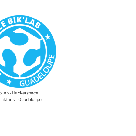
abLab - Hackerspace
hinktank - Guadeloupe