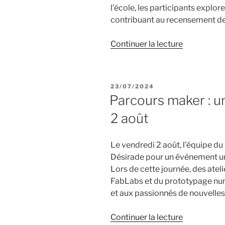
l’école, les participants explor
contribuant au recensement d
de
Continuer la lecture
« Fête
de
la
PUBLIÉ
23/07/2024
science
LE
Parcours maker : un
2024
2 août
–
les
ateliers
Le vendredi 2 août, l’équipe du
du
Désirade pour un événement un
BIK’LAB »
Lors de cette journée, des ate
FabLabs et du prototypage num
et aux passionnés de nouvelles
de
Continuer la lecture