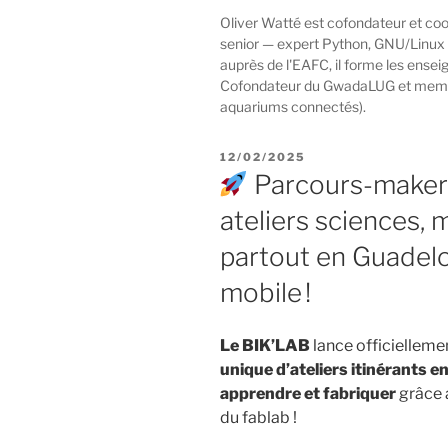
Oliver Watté est cofondateur et coo
senior — expert Python, GNU/Linux
auprès de l'EAFC, il forme les ense
Cofondateur du GwadaLUG et membre de
aquariums connectés).
PUBLIÉ
12/02/2025
LE
Parcours-maker 
ateliers sciences, 
partout en Guadel
mobile !
Le BIK’LAB
lance officielleme
unique d’ateliers itinérants 
apprendre et fabriquer
grâce 
du fablab !