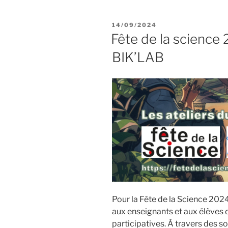
Parcours-
PUBLIÉ
14/09/2024
maker
LE
Fête de la science 
2025
BIK’LAB
:
Réservez
vos
ateliers
sciences,
médiaLab
et
fablab
partout
en
Guadeloup
avec
Pour la Fête de la Science 20
le
aux enseignants et aux élèves d
BIK’LAB
participatives. À travers des so
mobile ! »