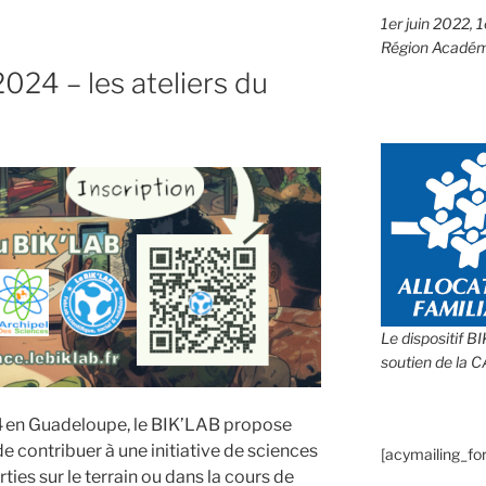
1er juin 2022, 
Région Académ
2024 – les ateliers du
Le dispositif B
soutien de la 
e
24 en Guadeloupe, le BIK’LAB propose
e contribuer à une initiative de sciences
[acymailing_fo
rties sur le terrain ou dans la cours de