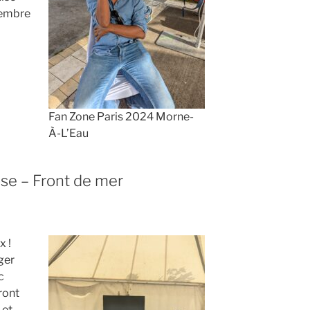
tembre
Fan Zone Paris 2024 Morne-
À-L’Eau
se – Front de mer
 !
ger
c
ront
 et