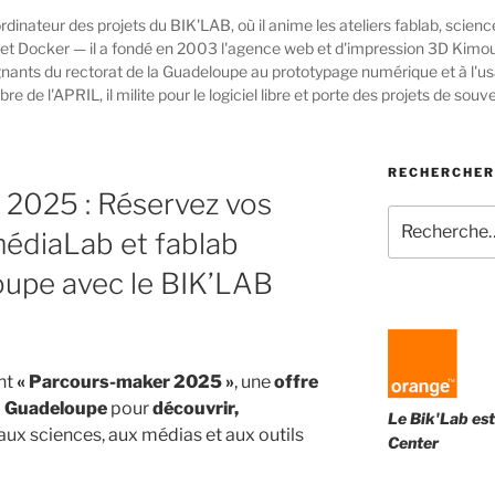
rdinateur des projets du BIK'LAB, où il anime les ateliers fablab, scie
 et Docker — il a fondé en 2003 l'agence web et d'impression 3D Kim
ignants du rectorat de la Guadeloupe au prototypage numérique et à l'us
 l'APRIL, il milite pour le logiciel libre et porte des projets de souv
RECHERCHER
2025 : Réservez vos
Recherche
médiaLab et fablab
pour
:
oupe avec le BIK’LAB
nt
« Parcours-maker 2025 »
, une
offre
en Guadeloupe
pour
découvrir,
Le Bik'Lab est
aux sciences, aux médias et aux outils
Center