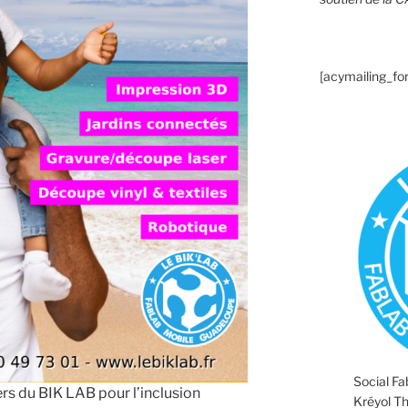
[acymailing_fo
Social F
rs du BIK LAB pour l’inclusion
Kréyol T