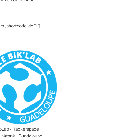
rm_shortcode id="1"]
abLab - Hackerspace
hinktank - Guadeloupe