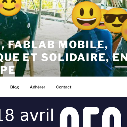
B, FABLAB MOBILE,
QUE ET SOLIDAIRE, E
PE
– Kréyol Thinktank – Guadeloupe
Blog
Adhérer
Contact