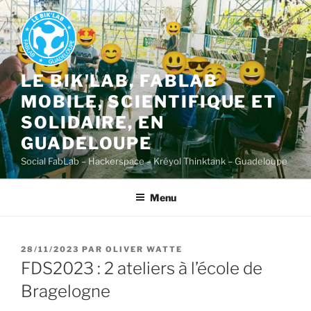
Aller
au
contenu
principal
LE BIK'LAB, FABLAB
MOBILE, SCIENTIFIQUE ET
SOLIDAIRE, EN
GUADELOUPE
Social FabLab – Hackerspace – Kréyol Thinktank – Guadeloupe
Menu
PUBLIÉ
28/11/2023
PAR
OLIVER WATTE
LE
FDS2023 : 2 ateliers à l’école de
Bragelogne