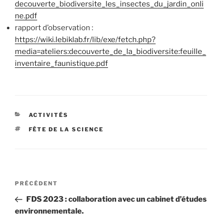
decouverte_biodiversite_les_insectes_du_jardin_onli
ne.pdf
rapport d’observation :
https://wiki.lebiklab.fr/lib/exe/fetch.php?
media=ateliers:decouverte_de_la_biodiversite:feuille_
inventaire_faunistique.pdf
CATÉGORIES
ACTIVITÉS
ÉTIQUETTES
FÊTE DE LA SCIENCE
Navigation
Article
PRÉCÉDENT
de
précédent
FDS 2023 : collaboration avec un cabinet d’études
l’article
environnementale.