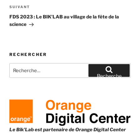
Article
SUIVANT
suivant
FDS 2023 : Le BIK’LAB au village de la fête de la
science
RECHERCHER
Recherche
pour
Recherche
:
Le Bik'Lab est partenaire de
Orange Digital Center