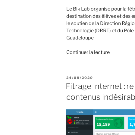
Le Bik Lab organise pour la fêt
destination des élèves et des 
le soutien de la Direction Régio
Technologie (DRRT) et du Pôle 
Guadeloupe
de
Continuer la lecture
« Fête
de
la
PUBLIÉ
24/08/2020
science
LE
Fitrage internet : re
2020 »
contenus indésirab