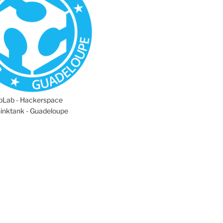
abLab - Hackerspace
hinktank - Guadeloupe