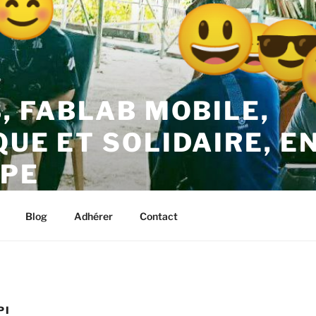
B, FABLAB MOBILE,
QUE ET SOLIDAIRE, E
PE
– Kréyol Thinktank – Guadeloupe
Blog
Adhérer
Contact
PI