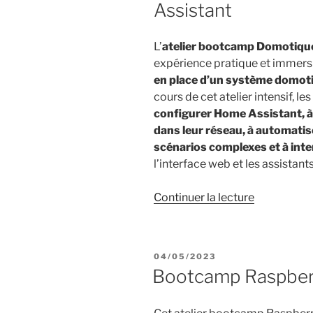
Assistant
au
village
de
L’
atelier bootcamp Domotiqu
la
expérience pratique et immers
fête
en place d’un système domot
de
cours de cet atelier intensif, l
la
configurer Home Assistant, à
science »
dans leur réseau, à automatis
scénarios complexes et à int
l’interface web et les assistant
de
Continuer la lecture
« Bootcam
Domotique
avec
PUBLIÉ
04/05/2023
Home
LE
Bootcamp Raspber
Assistant »