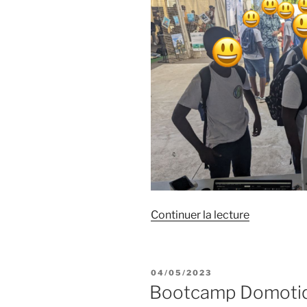
de
Continuer la lecture
« FDS
2023
:
PUBLIÉ
04/05/2023
Le
LE
Bootcamp Domoti
BIK’LAB