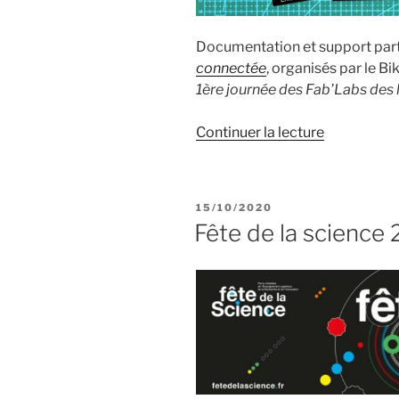
Documentation et support par
connectée
, organisés par le Bi
1ère journée des Fab’Labs des
de
Continuer la lecture
« Atelier
ruche
connectée
PUBLIÉ
15/10/2020
:
LE
Fête de la science
documenta
participant(