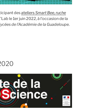
ticipant des
ateliers
Smart Bee, ruche
k’Lab le 1er juin 2022, à l’occasion de la
 lycées de l’Académie de la Guadeloup
e.
 2020
tion
e) »