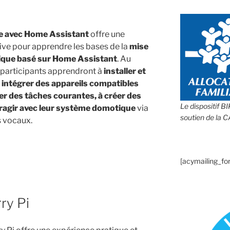
e avec Home Assistant
offre une
ive pour apprendre les bases de la
mise
ique basé sur Home Assistant
. Au
es participants apprendront à
installer et
 intégrer des appareils compatibles
er des tâches courantes, à créer des
Le dispositif B
eragir avec leur système domotique
via
soutien de la 
s vocaux.
p
[acymailing_fo
ry Pi