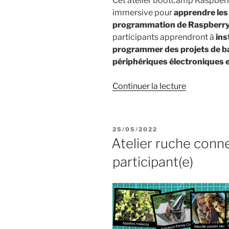
Cet atelier bootcamp Raspberry
immersive pour
apprendre les b
programmation de Raspberry
participants apprendront à
ins
programmer des projets de ba
périphériques électroniques e
de
Continuer la lecture
« Bootcam
Raspberry
Pi »
PUBLIÉ
25/05/2022
LE
Atelier ruche conn
participant(e)