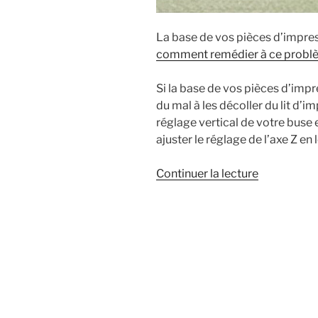
La base de vos pièces d’impre
comment remédier à ce probl
Si la base de vos pièces d’imp
du mal à les décoller du lit d’i
réglage vertical de votre buse e
ajuster le réglage de l’axe Z e
de
Continuer la lecture
« Mr
Hackquari
:
réglage
offset
Z
de
l’impriman