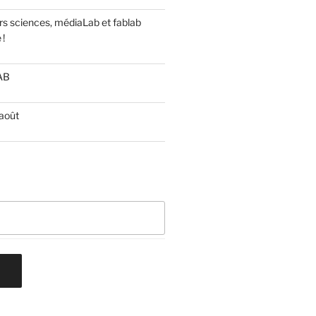
s sciences, médiaLab et fablab
 !
LAB
 août