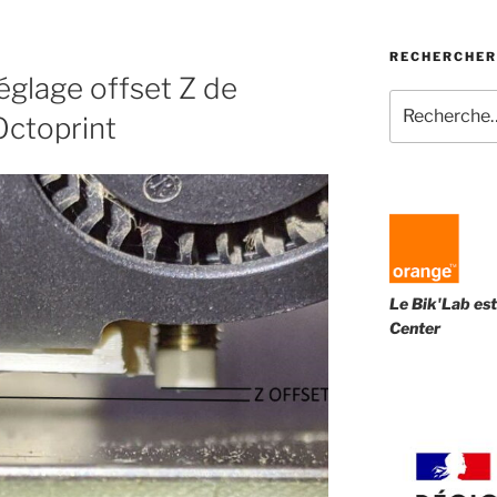
RECHERCHER
églage offset Z de
Recherche
Octoprint
pour
:
Le Bik'Lab est
Center