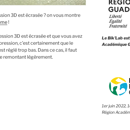
ssion 3D est écrasée ? on vous montre
ème
!
ression 3D est écrasée et que vous avez
Le Bik’Lab est
mpression, c’est certainement que le
Académique G
st réglé trop bas. Dans ce cas, il faut
n le remontant légèrement.
um
1er juin 2022, 
Région Académ
te