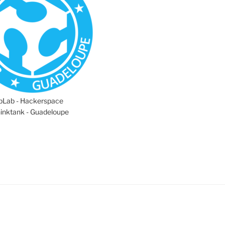
abLab - Hackerspace
hinktank - Guadeloupe