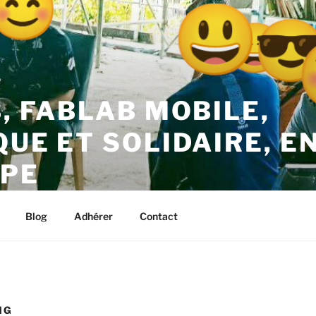
B, FABLAB MOBILE,
QUE ET SOLIDAIRE, E
PE
– Kréyol Thinktank – Guadeloupe
Blog
Adhérer
Contact
NG