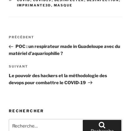
COVID
,
COVID19
,
DÉSINFECTER
,
DESINFECTION
,
IMPRIMANTE3D
,
MASQUE
Navigation
Article
PRÉCÉDENT
de
précédent
POC : un respirateur made in Guadeloupe avec du
l’article
matériel d’aquariophilie ?
Article
SUIVANT
suivant
Le pouvoir des hackers et la méthodologie des
devops pour combattre le COVID-19
RECHERCHER
Recherche
pour