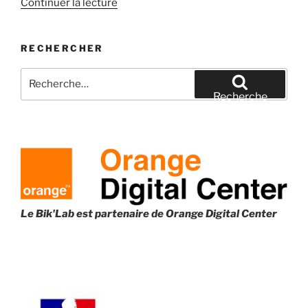
de
Continuer la lecture
« Atelier
ODC
RECHERCHER
:
Sécuriser
Recherche
ses
pour
Recherche
données
:
professionnelles »
Le Bik'Lab est partenaire de
Orange Digital Center