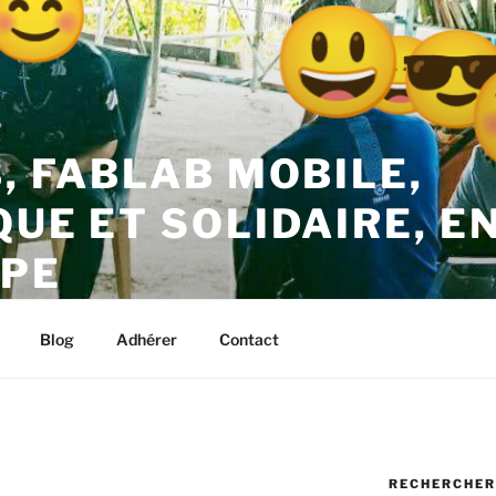
B, FABLAB MOBILE,
QUE ET SOLIDAIRE, E
PE
– Kréyol Thinktank – Guadeloupe
Blog
Adhérer
Contact
RECHERCHER