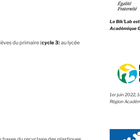
Le Bik’Lab est
Académique G
élèves du primaire (
cycle 3
) au lycée
1er juin 2022, 
Région Académ
s bases du recyclage des plastiques,