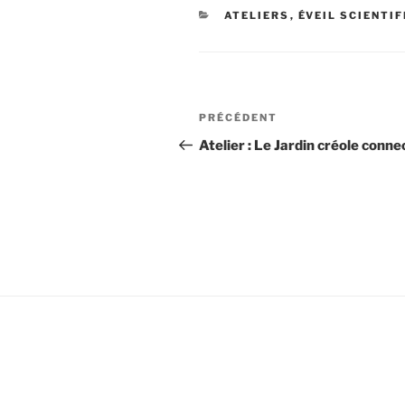
CATÉGORIES
ATELIERS
,
ÉVEIL SCIENTI
Navigation
Article
PRÉCÉDENT
de
précédent
Atelier : Le Jardin créole conne
l’article