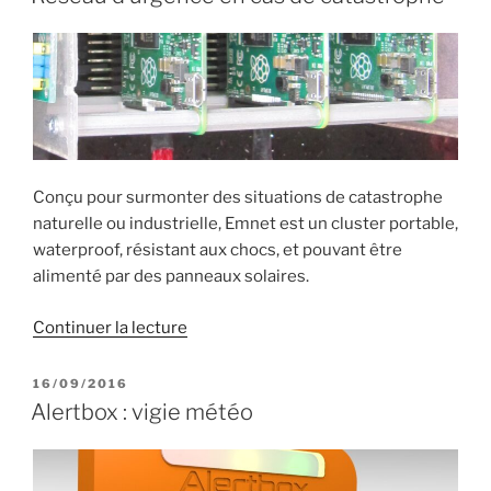
Conçu pour surmonter des situations de catastrophe
naturelle ou industrielle, Emnet est un cluster portable,
waterproof, résistant aux chocs, et pouvant être
alimenté par des panneaux solaires.
de
Continuer la lecture
« Réseau
d’urgence
PUBLIÉ
16/09/2016
LE
en
Alertbox : vigie météo
cas
de
catastrophe »