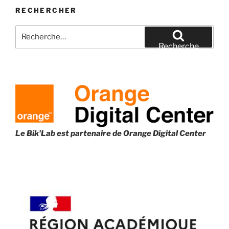
allez
RECHERCHER
adorer
la
Recherche
nouvelle
pour
Recherche
Ubuntu
:
! »
Le Bik'Lab est partenaire de
Orange Digital Center